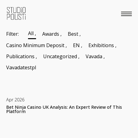
All ,
Filter:
Awards ,
Best ,
Casino Minimum Deposit ,
EN ,
Exhibitions ,
Publications ,
Uncategorized ,
Vavada ,
Vavadatestpl
Apr 2026
Bet Ninja Casino UK Analysis: An Expert Review of This
Platform